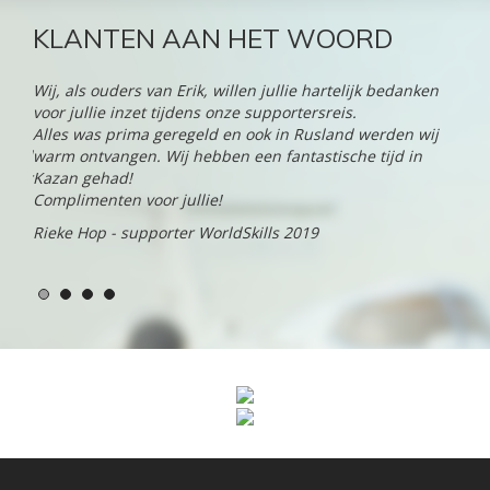
KLANTEN AAN HET WOORD
Wij, als ouders van Erik, willen jullie hartelijk bedanken
"d-t
r
voor jullie inzet tijdens onze supportersreis.
naar
ar
Alles was prima geregeld en ook in Rusland werden wij
serv
andel
warm ontvangen. Wij hebben een fantastische tijd in
trav
 jaar
Kazan gehad!
Geo
 onze
Complimenten voor jullie!
in N
Rieke Hop - supporter WorldSkills 2019