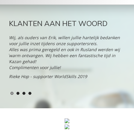
KLANTEN AAN HET WOORD
Wij, als ouders van Erik, willen jullie hartelijk bedanken
"d-t
r
voor jullie inzet tijdens onze supportersreis.
naar
ar
Alles was prima geregeld en ook in Rusland werden wij
serv
andel
warm ontvangen. Wij hebben een fantastische tijd in
trav
 jaar
Kazan gehad!
Geo
 onze
Complimenten voor jullie!
in N
Rieke Hop - supporter WorldSkills 2019